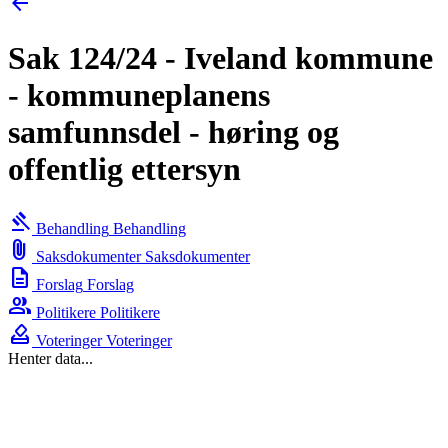
arrow_back
Sak 124/24 - Iveland kommune
- kommuneplanens
samfunnsdel - høring og
offentlig ettersyn
gavel
Behandling
Behandling
attach_file
Saksdokumenter
Saksdokumenter
description
Forslag
Forslag
group
Politikere
Politikere
how_to_vote
Voteringer
Voteringer
Henter data...