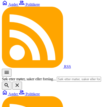
home
group
Agder
Politikere
RSS
menu
Søk etter møter, saker eller forslag...
search
close
home
group
Agder
Politikere