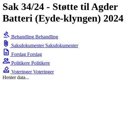
Sak 34/24 - Støtte til Agder
Batteri (Eyde-klyngen) 2024
gavel
Behandling
Behandling
attach_file
Saksdokumenter
Saksdokumenter
description
Forslag
Forslag
group
Politikere
Politikere
how_to_vote
Voteringer
Voteringer
Henter data...