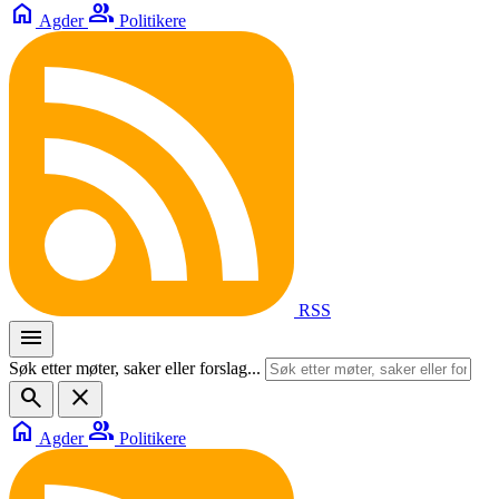
home
group
Agder
Politikere
RSS
menu
Søk etter møter, saker eller forslag...
search
close
home
group
Agder
Politikere