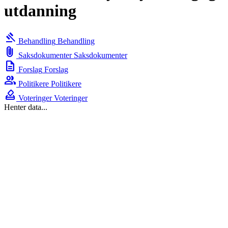
utdanning
gavel
Behandling
Behandling
attach_file
Saksdokumenter
Saksdokumenter
description
Forslag
Forslag
group
Politikere
Politikere
how_to_vote
Voteringer
Voteringer
Henter data...