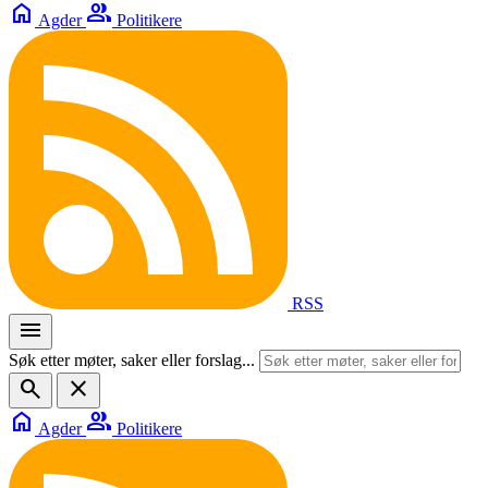
home
group
Agder
Politikere
RSS
menu
Søk etter møter, saker eller forslag...
search
close
home
group
Agder
Politikere