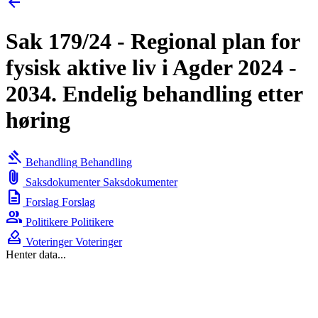
arrow_back
Sak 179/24 - Regional plan for
fysisk aktive liv i Agder 2024 -
2034. Endelig behandling etter
høring
gavel
Behandling
Behandling
attach_file
Saksdokumenter
Saksdokumenter
description
Forslag
Forslag
group
Politikere
Politikere
how_to_vote
Voteringer
Voteringer
Henter data...