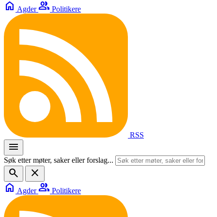
home
group
Agder
Politikere
RSS
menu
Søk etter møter, saker eller forslag...
search
close
home
group
Agder
Politikere