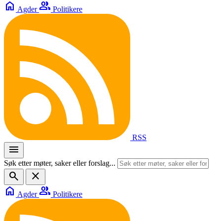
home
group
Agder
Politikere
RSS
menu
Søk etter møter, saker eller forslag...
search
close
home
group
Agder
Politikere