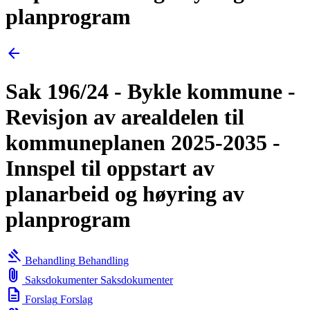
planprogram
arrow_back
Sak 196/24 - Bykle kommune -
Revisjon av arealdelen til
kommuneplanen 2025-2035 -
Innspel til oppstart av
planarbeid og høyring av
planprogram
gavel
Behandling
Behandling
attach_file
Saksdokumenter
Saksdokumenter
description
Forslag
Forslag