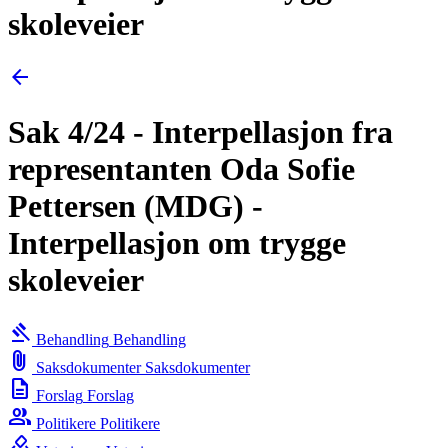
skoleveier
arrow_back
Sak 4/24 - Interpellasjon fra
representanten Oda Sofie
Pettersen (MDG) -
Interpellasjon om trygge
skoleveier
gavel
Behandling
Behandling
attach_file
Saksdokumenter
Saksdokumenter
description
Forslag
Forslag
group
Politikere
Politikere
how_to_vote