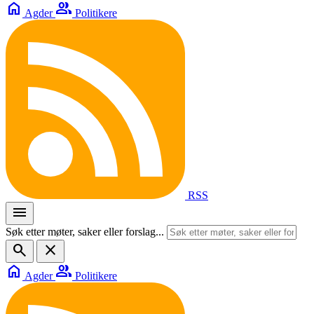
home
group
Agder
Politikere
RSS
menu
Søk etter møter, saker eller forslag...
search
close
home
group
Agder
Politikere