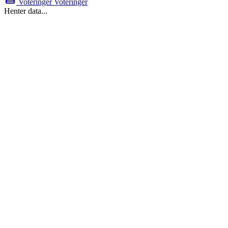
Voteringer
Voteringer
Henter data...