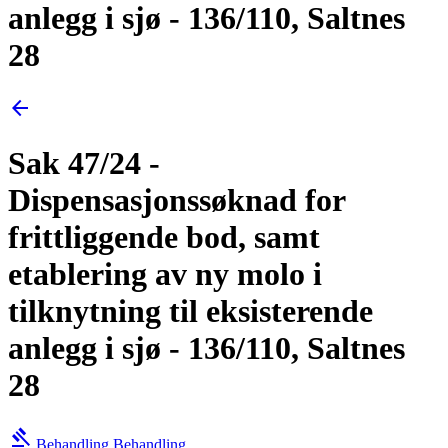
anlegg i sjø - 136/110, Saltnes
28
arrow_back
Sak 47/24 -
Dispensasjonssøknad for
frittliggende bod, samt
etablering av ny molo i
tilknytning til eksisterende
anlegg i sjø - 136/110, Saltnes
28
gavel
Behandling
Behandling