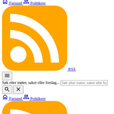
home
group
Farsund
Politikere
RSS
menu
Søk etter møter, saker eller forslag...
search
close
home
group
Farsund
Politikere