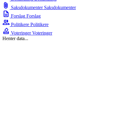
attach_file
Saksdokumenter
Saksdokumenter
description
Forslag
Forslag
group
Politikere
Politikere
how_to_vote
Voteringer
Voteringer
Henter data...