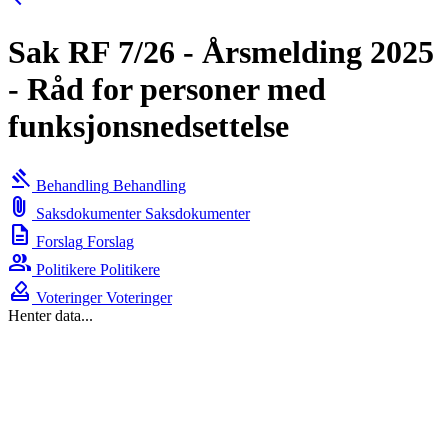
Sak RF 7/26 - Årsmelding 2025
- Råd for personer med
funksjonsnedsettelse
gavel
Behandling
Behandling
attach_file
Saksdokumenter
Saksdokumenter
description
Forslag
Forslag
group
Politikere
Politikere
how_to_vote
Voteringer
Voteringer
Henter data...