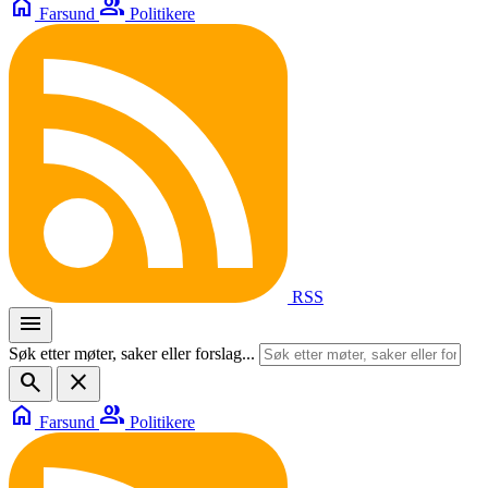
home
group
Farsund
Politikere
RSS
menu
Søk etter møter, saker eller forslag...
search
close
home
group
Farsund
Politikere