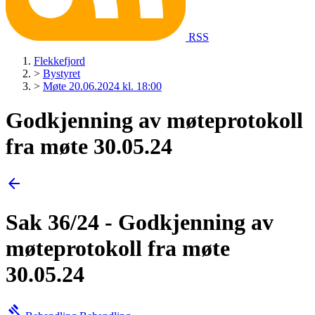
RSS
Flekkefjord
>
Bystyret
>
Møte 20.06.2024 kl. 18:00
Godkjenning av møteprotokoll
fra møte 30.05.24
arrow_back
Sak 36/24 - Godkjenning av
møteprotokoll fra møte
30.05.24
gavel