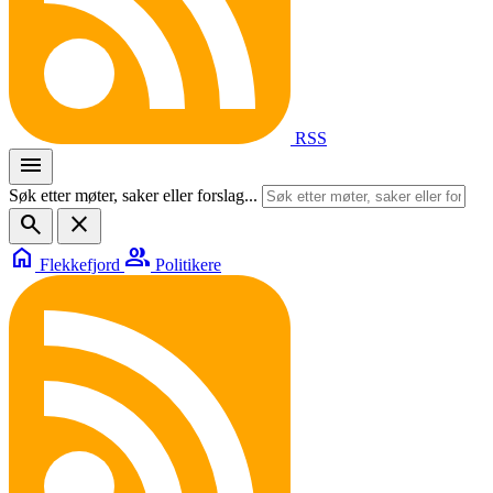
RSS
menu
Søk etter møter, saker eller forslag...
search
close
home
group
Flekkefjord
Politikere