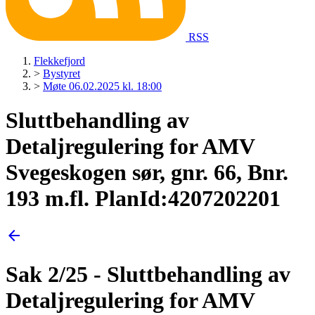
RSS
Flekkefjord
>
Bystyret
>
Møte 06.02.2025 kl. 18:00
Sluttbehandling av
Detaljregulering for AMV
Svegeskogen sør, gnr. 66, Bnr.
193 m.fl. PlanId:4207202201
arrow_back
Sak 2/25 - Sluttbehandling av
Detaljregulering for AMV