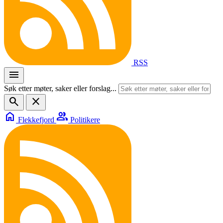
RSS
menu
Søk etter møter, saker eller forslag...
search
close
home
group
Flekkefjord
Politikere