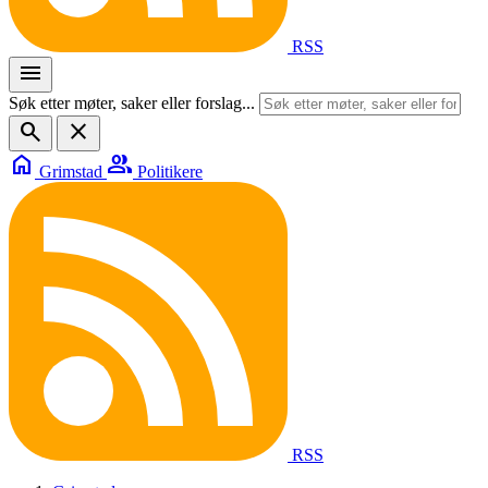
RSS
menu
Søk etter møter, saker eller forslag...
search
close
home
group
Grimstad
Politikere
RSS