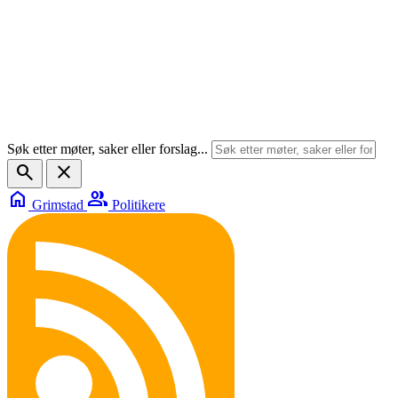
Søk etter møter, saker eller forslag...
search
close
home
group
Grimstad
Politikere