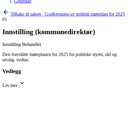
Grimstad
arrow_back
Tilbake til saken
·
Godkjenning av politisk møteplan for 2025
01
Innstilling (kommunedirektør)
Innstilling
Behandlet
Den foreslåtte møteplanen for 2025 for politiske styrer, råd og
utvalg, vedtas.
Vedlegg
expand_more
Les mer