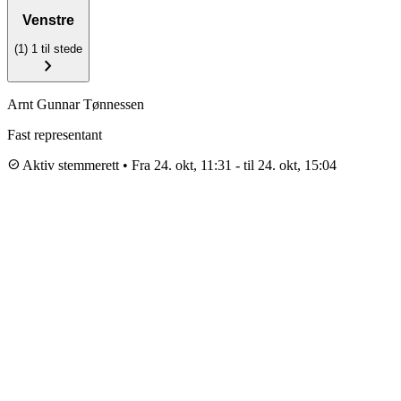
Venstre
(1)
1 til stede
chevron_right
Arnt Gunnar Tønnessen
Fast representant
check_circle
Aktiv stemmerett
•
Fra 24. okt, 11:31
-
til 24. okt, 15:04