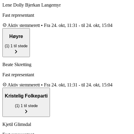
Lene Dolly Bjerkan Langemyr
Fast representant
check_circle
Aktiv stemmerett
•
Fra 24. okt, 11:31
-
til 24. okt, 15:04
Høyre
(1)
1 til stede
chevron_right
Beate Skretting
Fast representant
check_circle
Aktiv stemmerett
•
Fra 24. okt, 11:31
-
til 24. okt, 15:04
Kristelig Folkeparti
(1)
1 til stede
chevron_right
Kjetil Glimsdal