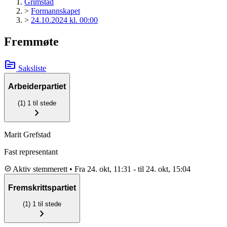
Grimstad
>
Formannskapet
>
24.10.2024 kl. 00:00
Fremmøte
topic
Saksliste
Arbeiderpartiet
(1)
1 til stede
chevron_right
Marit Grefstad
Fast representant
check_circle
Aktiv stemmerett
•
Fra 24. okt, 11:31
-
til 24. okt, 15:04
Fremskrittspartiet
(1)
1 til stede
chevron_right