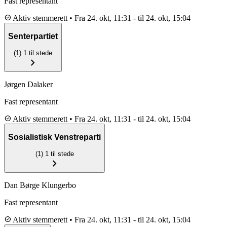
Fast representant
check_circle
Aktiv stemmerett
•
Fra 24. okt, 11:31
-
til 24. okt, 15:04
Senterpartiet
(1)
1 til stede
chevron_right
Jørgen Dalaker
Fast representant
check_circle
Aktiv stemmerett
•
Fra 24. okt, 11:31
-
til 24. okt, 15:04
Sosialistisk Venstreparti
(1)
1 til stede
chevron_right
Dan Børge Klungerbo
Fast representant
check_circle
Aktiv stemmerett
•
Fra 24. okt, 11:31
-
til 24. okt, 15:04