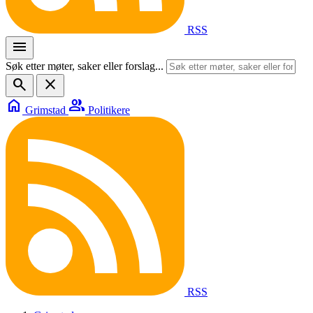
RSS
menu
Søk etter møter, saker eller forslag...
search
close
home
group
Grimstad
Politikere
RSS