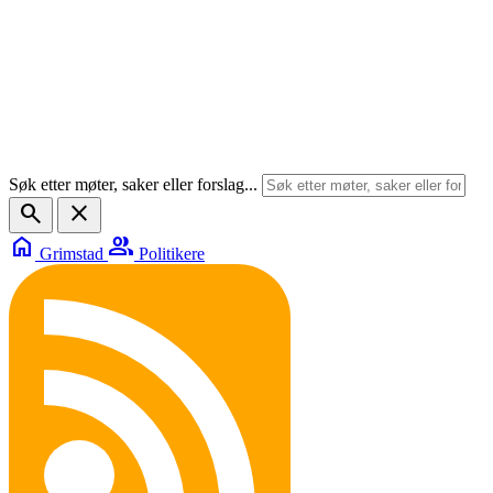
Søk etter møter, saker eller forslag...
search
close
home
group
Grimstad
Politikere