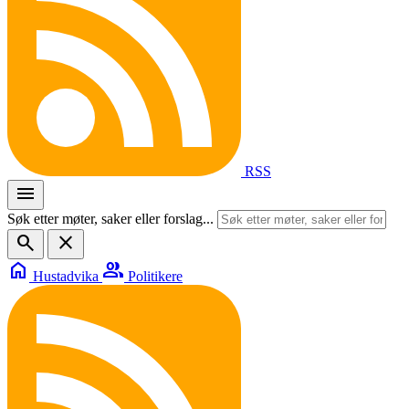
RSS
menu
Søk etter møter, saker eller forslag...
search
close
home
group
Hustadvika
Politikere