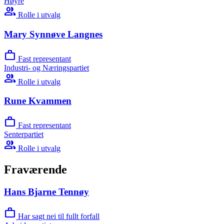
Høyre
group
Rolle i utvalg
Mary Synnøve Langnes
work
Fast representant
Industri- og Næringspartiet
group
Rolle i utvalg
Rune Kvammen
work
Fast representant
Senterpartiet
group
Rolle i utvalg
Fraværende
Hans Bjarne Tennøy
work
Har sagt nei til fullt forfall