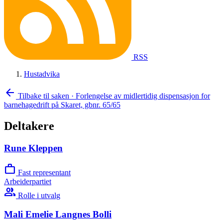
RSS
Hustadvika
arrow_back
Tilbake til saken
·
Forlengelse av midlertidig dispensasjon for
barnehagedrift på Skaret, gbnr. 65/65
Deltakere
Rune Kleppen
work
Fast representant
Arbeiderpartiet
group
Rolle i utvalg
Mali Emelie Langnes Bolli