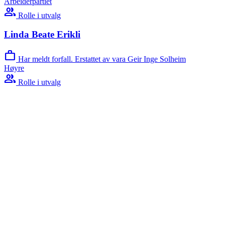
Arbeiderpartiet
group
Rolle i utvalg
Linda Beate Erikli
work
Har meldt forfall. Erstattet av vara Geir Inge Solheim
Høyre
group
Rolle i utvalg