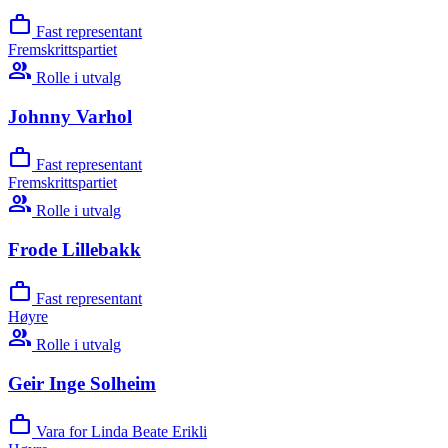
work
Fast representant
Fremskrittspartiet
group
Rolle i utvalg
Johnny Varhol
work
Fast representant
Fremskrittspartiet
group
Rolle i utvalg
Frode Lillebakk
work
Fast representant
Høyre
group
Rolle i utvalg
Geir Inge Solheim
work
Vara for Linda Beate Erikli