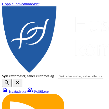
Hopp til hovedinnholdet
Søk etter møter, saker eller forslag...
search
close
home
group
Hustadvika
Politikere