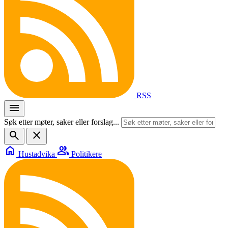
RSS
menu
Søk etter møter, saker eller forslag...
search
close
home
group
Hustadvika
Politikere