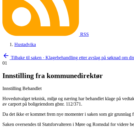
RSS
Hustadvika
arrow_back
Tilbake til saken
·
Klagebehandling etter avslag på søknad om dispe
01
Innstilling fra kommunedirektør
Innstilling
Behandlet
Hovedutvalget teknisk, miljø og næring har behandlet klage på vedtak
av carport på boligeiendom gbnr. 112/371.
Da det ikke er kommet frem nye momenter i saken som gir grunnlag fo
Saken oversendes til Statsforvalteren i Møre og Romsdal for videre b