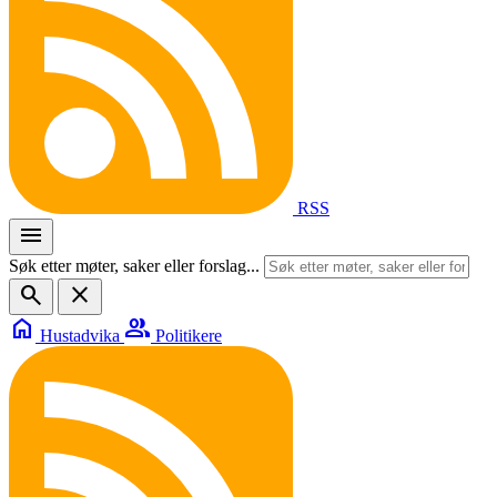
RSS
menu
Søk etter møter, saker eller forslag...
search
close
home
group
Hustadvika
Politikere