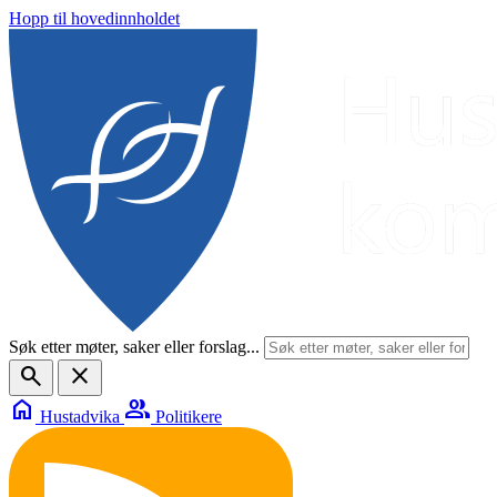
Hopp til hovedinnholdet
Søk etter møter, saker eller forslag...
search
close
home
group
Hustadvika
Politikere