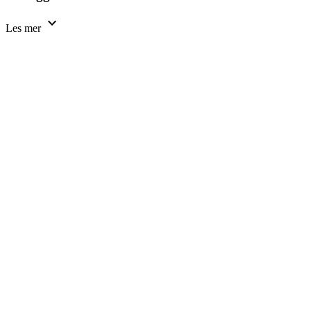
expand_more
Les mer