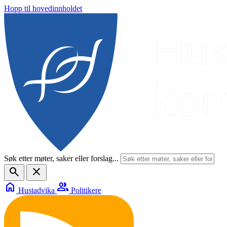
Hopp til hovedinnholdet
Søk etter møter, saker eller forslag...
search
close
home
group
Hustadvika
Politikere