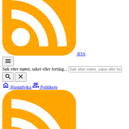
RSS
menu
Søk etter møter, saker eller forslag...
search
close
home
group
Hustadvika
Politikere