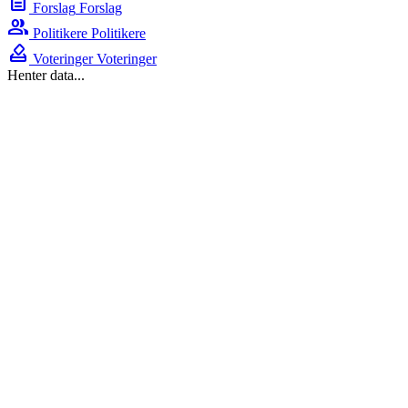
description
Forslag
Forslag
group
Politikere
Politikere
how_to_vote
Voteringer
Voteringer
Henter data...