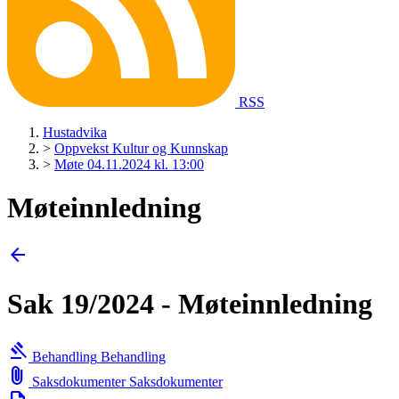
RSS
Hustadvika
>
Oppvekst Kultur og Kunnskap
>
Møte 04.11.2024 kl. 13:00
Møteinnledning
arrow_back
Sak 19/2024 - Møteinnledning
gavel
Behandling
Behandling
attach_file
Saksdokumenter
Saksdokumenter