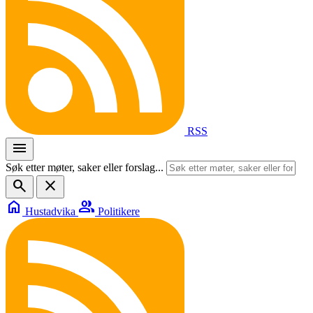
RSS
menu
Søk etter møter, saker eller forslag...
search
close
home
group
Hustadvika
Politikere