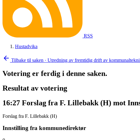
RSS
Hustadvika
arrow_back
Tilbake til saken
·
Utredning av fremtidig drift av kommunaltekn
Votering er ferdig i denne saken.
Resultat av votering
16:27
Forslag fra F. Lillebakk (H) mot In
Forslag fra F. Lillebakk (H)
Innstilling fra kommunedirektør