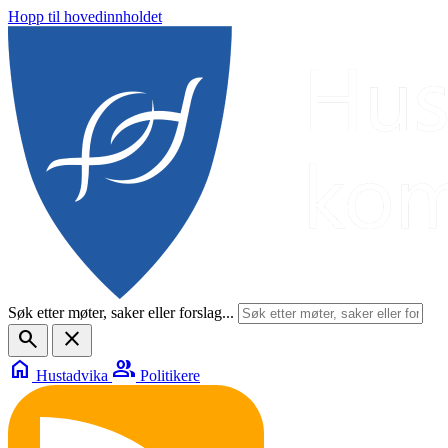
Hopp til hovedinnholdet
Søk etter møter, saker eller forslag...
search
close
home
group
Hustadvika
Politikere