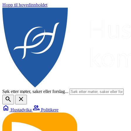
Hopp til hovedinnholdet
Søk etter møter, saker eller forslag...
search
close
home
group
Hustadvika
Politikere