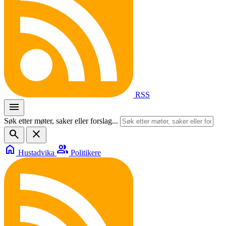
RSS
menu
Søk etter møter, saker eller forslag...
search
close
home
group
Hustadvika
Politikere