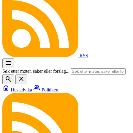
RSS
menu
Søk etter møter, saker eller forslag...
search
close
home
group
Hustadvika
Politikere