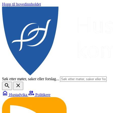
Hopp til hovedinnholdet
Søk etter møter, saker eller forslag...
search
close
home
group
Hustadvika
Politikere