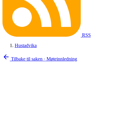
RSS
Hustadvika
arrow_back
Tilbake til saken
·
Møteinnledning