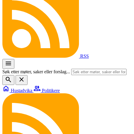
RSS
menu
Søk etter møter, saker eller forslag...
search
close
home
group
Hustadvika
Politikere