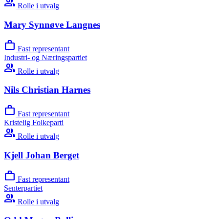
group
Rolle i utvalg
Mary Synnøve Langnes
work
Fast representant
Industri- og Næringspartiet
group
Rolle i utvalg
Nils Christian Harnes
work
Fast representant
Kristelig Folkeparti
group
Rolle i utvalg
Kjell Johan Berget
work
Fast representant
Senterpartiet
group
Rolle i utvalg