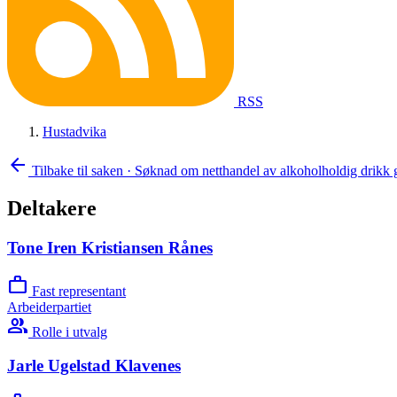
RSS
Hustadvika
arrow_back
Tilbake til saken
·
Søknad om netthandel av alkoholholdig dri
Deltakere
Tone Iren Kristiansen Rånes
work
Fast representant
Arbeiderpartiet
group
Rolle i utvalg
Jarle Ugelstad Klavenes