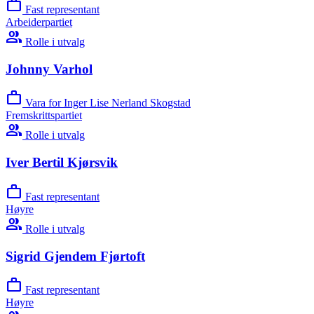
work
Fast representant
Arbeiderpartiet
group
Rolle i utvalg
Johnny Varhol
work
Vara for Inger Lise Nerland Skogstad
Fremskrittspartiet
group
Rolle i utvalg
Iver Bertil Kjørsvik
work
Fast representant
Høyre
group
Rolle i utvalg
Sigrid Gjendem Fjørtoft
work
Fast representant
Høyre