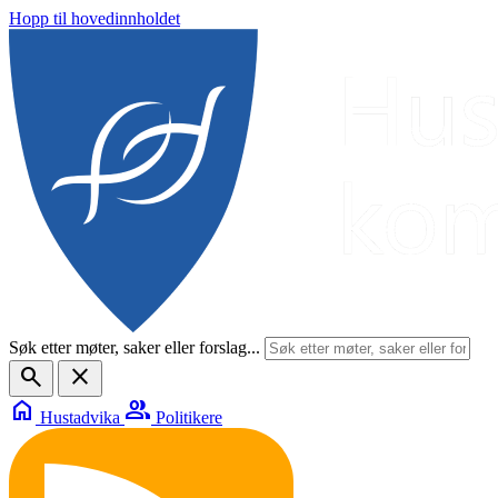
Hopp til hovedinnholdet
Søk etter møter, saker eller forslag...
search
close
home
group
Hustadvika
Politikere