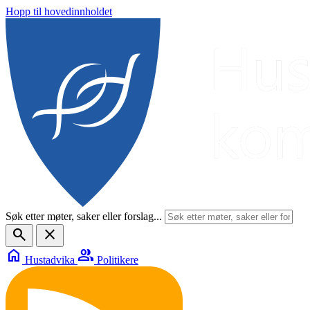
Hopp til hovedinnholdet
Søk etter møter, saker eller forslag...
search
close
home
group
Hustadvika
Politikere