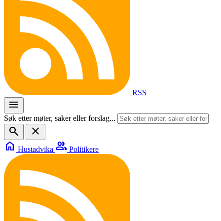
RSS
menu
Søk etter møter, saker eller forslag...
search
close
home
group
Hustadvika
Politikere