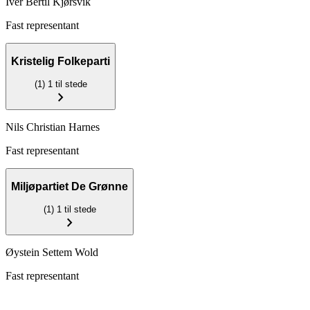
Iver Bertil Kjørsvik
Fast representant
Kristelig Folkeparti
(1)
1 til stede
chevron_right
Nils Christian Harnes
Fast representant
Miljøpartiet De Grønne
(1)
1 til stede
chevron_right
Øystein Settem Wold
Fast representant