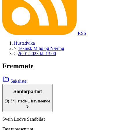
RSS
Hustadvika
>
Teknisk Miljø og Næring
>
26.01.2023 kl. 13:00
Fremmøte
topic
Saksliste
Senterpartiet
(3)
3 til stede
1 fraværende
chevron_right
Svein Lodve Sandblåst
Fast representant