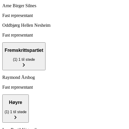
Arne Birger Silnes
Fast representant
Oddbjørg Hellen Nesheim
Fast representant
Fremskrittspartiet
(1)
1 til stede
chevron_right
Raymond Årsbog
Fast representant
Høyre
(1)
1 til stede
chevron_right