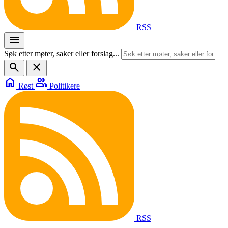
RSS
menu
Søk etter møter, saker eller forslag...
search
close
home
group
Røst
Politikere
RSS