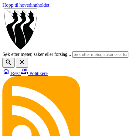
Hopp til hovedinnholdet
Søk etter møter, saker eller forslag...
search
close
home
group
Røst
Politikere