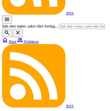
RSS
menu
Søk etter møter, saker eller forslag...
search
close
home
group
Røst
Politikere
RSS