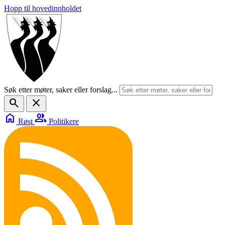
Hopp til hovedinnholdet
Søk etter møter, saker eller forslag...
search
close
home
group
Røst
Politikere