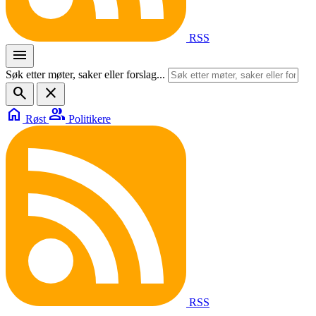
RSS
menu
Søk etter møter, saker eller forslag...
search
close
home
group
Røst
Politikere
RSS