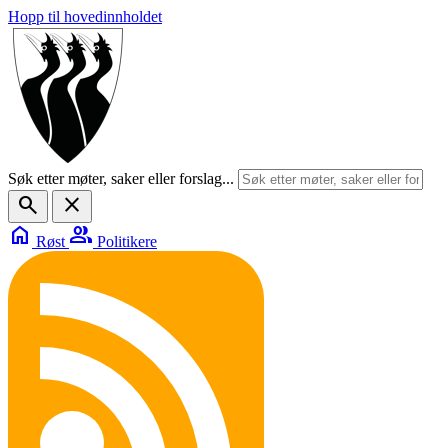
Hopp til hovedinnholdet
Søk etter møter, saker eller forslag...
search
close
home
group
Røst
Politikere