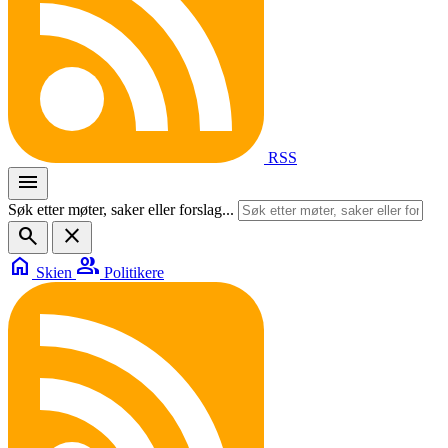
RSS
menu
Søk etter møter, saker eller forslag...
search
close
home
group
Skien
Politikere