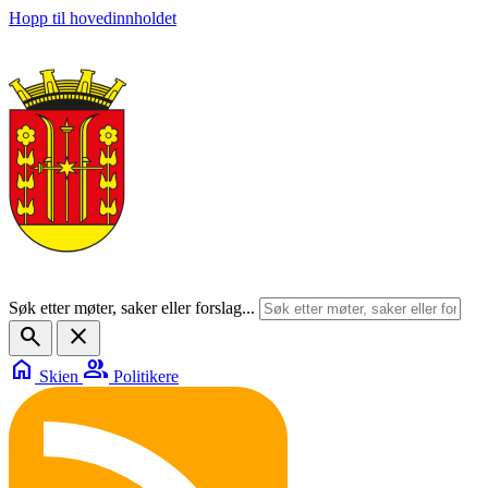
Hopp til hovedinnholdet
Søk etter møter, saker eller forslag...
search
close
home
group
Skien
Politikere