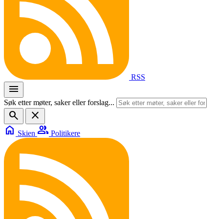
RSS
menu
Søk etter møter, saker eller forslag...
search
close
home
group
Skien
Politikere