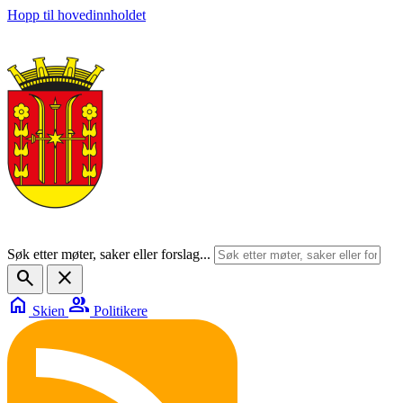
Hopp til hovedinnholdet
Søk etter møter, saker eller forslag...
search
close
home
group
Skien
Politikere