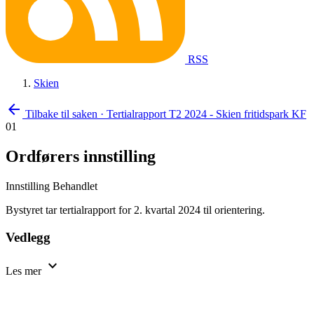
RSS
Skien
arrow_back
Tilbake til saken
·
Tertialrapport T2 2024 - Skien fritidspark KF
01
Ordførers innstilling
Innstilling
Behandlet
Bystyret tar tertialrapport for 2. kvartal 2024 til orientering.
Vedlegg
expand_more
Les mer