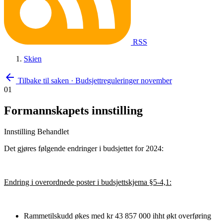
RSS
Skien
arrow_back
Tilbake til saken
·
Budsjettreguleringer november
01
Formannskapets innstilling
Innstilling
Behandlet
Det gjøres følgende endringer i budsjettet for 2024:
Endring i overordnede poster i budsjettskjema §5-4,1:
Rammetilskudd økes med kr 43 857 000 ihht økt overføring