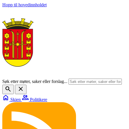
Hopp til hovedinnholdet
Søk etter møter, saker eller forslag...
search
close
home
group
Skien
Politikere