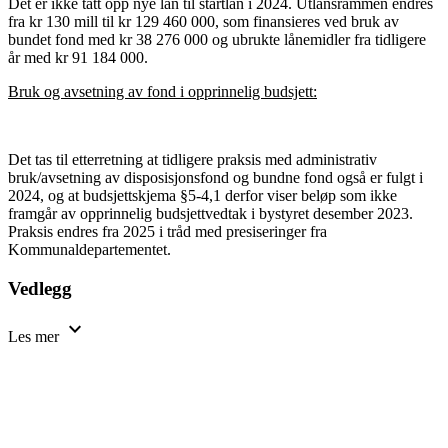
Det er ikke tatt opp nye lån til startlån i 2024. Utlånsrammen endres
fra kr 130 mill til kr 129 460 000, som finansieres ved bruk av
bundet fond med kr 38 276 000 og ubrukte lånemidler fra tidligere
år med kr 91 184 000.
Bruk og avsetning av fond i opprinnelig budsjett:
Det tas til etterretning at tidligere praksis med administrativ
bruk/avsetning av disposisjonsfond og bundne fond også er fulgt i
2024, og at budsjettskjema §5-4,1 derfor viser beløp som ikke
framgår av opprinnelig budsjettvedtak i bystyret desember 2023.
Praksis endres fra 2025 i tråd med presiseringer fra
Kommunaldepartementet.
Vedlegg
expand_more
Les mer