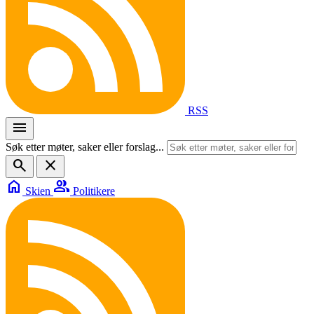
RSS
menu
Søk etter møter, saker eller forslag...
search
close
home
group
Skien
Politikere