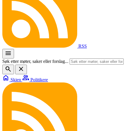
RSS
menu
Søk etter møter, saker eller forslag...
search
close
home
group
Skien
Politikere