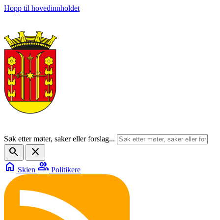
Hopp til hovedinnholdet
Søk etter møter, saker eller forslag...
search
close
home
group
Skien
Politikere