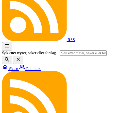
RSS
menu
Søk etter møter, saker eller forslag...
search
close
home
group
Skien
Politikere