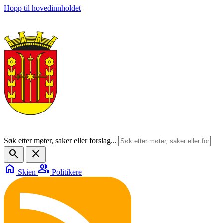
Hopp til hovedinnholdet
Søk etter møter, saker eller forslag...
search
close
home
group
Skien
Politikere