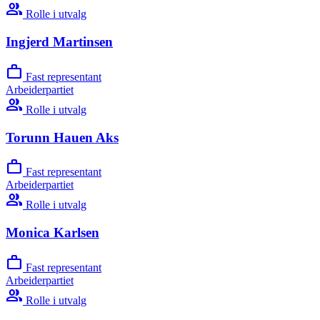
group
Rolle i utvalg
Ingjerd Martinsen
work
Fast representant
Arbeiderpartiet
group
Rolle i utvalg
Torunn Hauen Aks
work
Fast representant
Arbeiderpartiet
group
Rolle i utvalg
Monica Karlsen
work
Fast representant
Arbeiderpartiet
group
Rolle i utvalg