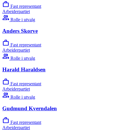
work
Fast representant
Arbeiderpartiet
group
Rolle i utvalg
Anders Skorve
work
Fast representant
Arbeiderpartiet
group
Rolle i utvalg
Harald Haraldsen
work
Fast representant
Arbeiderpartiet
group
Rolle i utvalg
Gudmund Kverndalen
work
Fast representant
Arbeiderpartiet