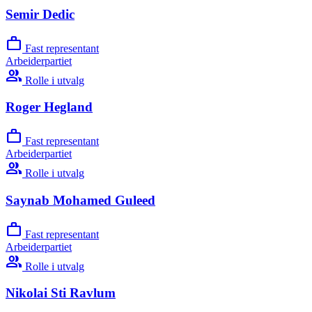
Semir Dedic
work
Fast representant
Arbeiderpartiet
group
Rolle i utvalg
Roger Hegland
work
Fast representant
Arbeiderpartiet
group
Rolle i utvalg
Saynab Mohamed Guleed
work
Fast representant
Arbeiderpartiet
group
Rolle i utvalg
Nikolai Sti Ravlum