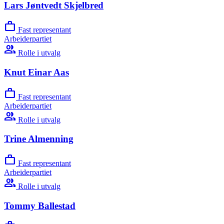
Lars Jøntvedt Skjelbred
work
Fast representant
Arbeiderpartiet
group
Rolle i utvalg
Knut Einar Aas
work
Fast representant
Arbeiderpartiet
group
Rolle i utvalg
Trine Almenning
work
Fast representant
Arbeiderpartiet
group
Rolle i utvalg
Tommy Ballestad