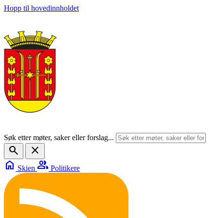
Hopp til hovedinnholdet
Søk etter møter, saker eller forslag...
search
close
home
group
Skien
Politikere