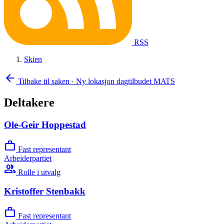
RSS
Skien
arrow_back
Tilbake til saken
·
Ny lokasjon dagtilbudet MATS
Deltakere
Ole-Geir Hoppestad
work
Fast representant
Arbeiderpartiet
group
Rolle i utvalg
Kristoffer Stenbakk
work
Fast representant