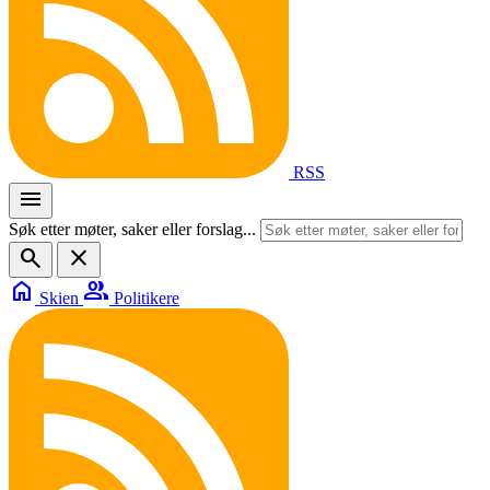
RSS
menu
Søk etter møter, saker eller forslag...
search
close
home
group
Skien
Politikere