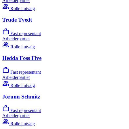
Arbeiderpartiet
group
Rolle i utvalg
Trude Tvedt
work
Fast representant
Arbeiderpartiet
group
Rolle i utvalg
Hedda Foss Five
work
Fast representant
Arbeiderpartiet
group
Rolle i utvalg
Jorunn Schmitz
work
Fast representant
Arbeiderpartiet
group
Rolle i utvalg