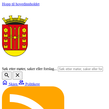
Hopp til hovedinnholdet
Søk etter møter, saker eller forslag...
search
close
home
group
Skien
Politikere