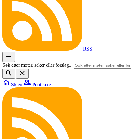
RSS
menu
Søk etter møter, saker eller forslag...
search
close
home
group
Skien
Politikere