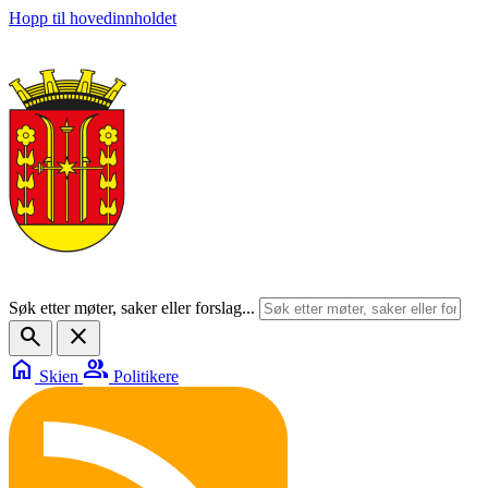
Hopp til hovedinnholdet
Søk etter møter, saker eller forslag...
search
close
home
group
Skien
Politikere