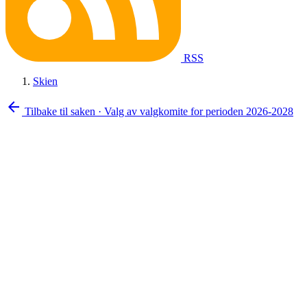
RSS
Skien
arrow_back
Tilbake til saken
·
Valg av valgkomite for perioden 2026-2028