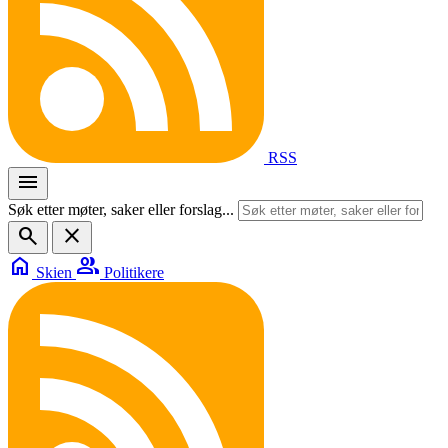
RSS
menu
Søk etter møter, saker eller forslag...
search
close
home
group
Skien
Politikere