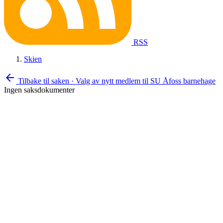
RSS
Skien
arrow_back
Tilbake til saken
·
Valg av nytt medlem til SU Åfoss barnehage
Ingen saksdokumenter