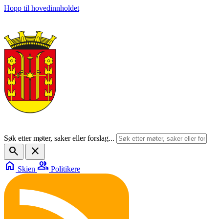
Hopp til hovedinnholdet
Søk etter møter, saker eller forslag...
search
close
home
group
Skien
Politikere