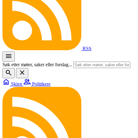
RSS
menu
Søk etter møter, saker eller forslag...
search
close
home
group
Skien
Politikere