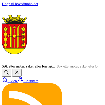
Hopp til hovedinnholdet
Søk etter møter, saker eller forslag...
search
close
home
group
Skien
Politikere