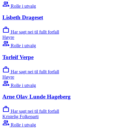
group
Rolle i utvalg
Lisbeth Drageset
work
Har sagt nei til fullt forfall
Høyre
group
Rolle i utvalg
Torleif Verpe
work
Har sagt nei til fullt forfall
Høyre
group
Rolle i utvalg
Arne Olav Lunde Hageberg
work
Har sagt nei til fullt forfall
Kristelig Folkeparti
group
Rolle i utvalg