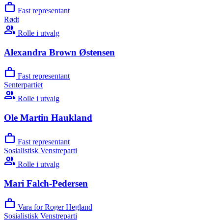
work
Fast representant
Rødt
group
Rolle i utvalg
Alexandra Brown Østensen
work
Fast representant
Senterpartiet
group
Rolle i utvalg
Ole Martin Haukland
work
Fast representant
Sosialistisk Venstreparti
group
Rolle i utvalg
Mari Falch-Pedersen
work
Vara for Roger Hegland
Sosialistisk Venstreparti