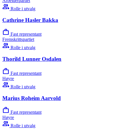
Arbeiderpartiet
group
Rolle i utvalg
Cathrine Hasler Bakka
work
Fast representant
Fremskrittspartiet
group
Rolle i utvalg
Thorild Lunner Osdalen
work
Fast representant
Høyre
group
Rolle i utvalg
Marius Roheim Aarvold
work
Fast representant
Høyre
group
Rolle i utvalg