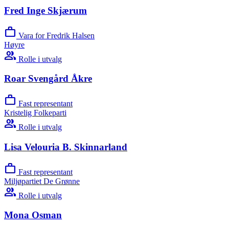
Fred Inge Skjærum
work
Vara for Fredrik Halsen
Høyre
group
Rolle i utvalg
Roar Svengård Åkre
work
Fast representant
Kristelig Folkeparti
group
Rolle i utvalg
Lisa Velouria B. Skinnarland
work
Fast representant
Miljøpartiet De Grønne
group
Rolle i utvalg
Mona Osman