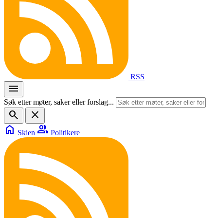
RSS
menu
Søk etter møter, saker eller forslag...
search
close
home
group
Skien
Politikere