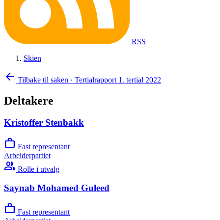
RSS
Skien
arrow_back
Tilbake til saken
·
Tertialrapport 1. tertial 2022
Deltakere
Kristoffer Stenbakk
work
Fast representant
Arbeiderpartiet
group
Rolle i utvalg
Saynab Mohamed Guleed
work
Fast representant