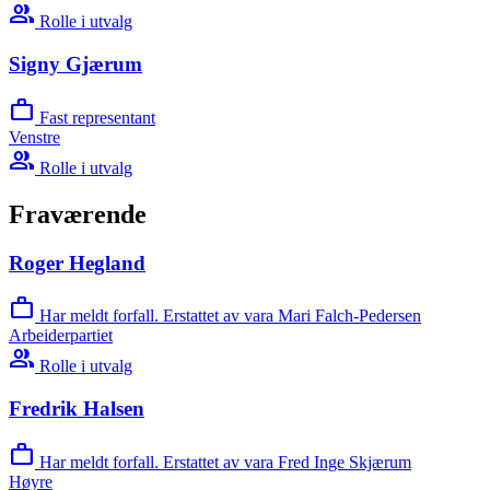
group
Rolle i utvalg
Signy Gjærum
work
Fast representant
Venstre
group
Rolle i utvalg
Fraværende
Roger Hegland
work
Har meldt forfall. Erstattet av vara Mari Falch-Pedersen
Arbeiderpartiet
group
Rolle i utvalg
Fredrik Halsen
work
Har meldt forfall. Erstattet av vara Fred Inge Skjærum
Høyre