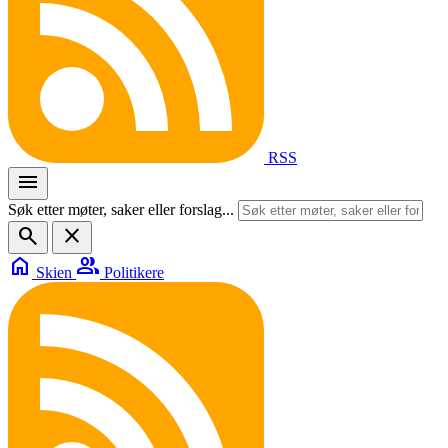
RSS
menu
Søk etter møter, saker eller forslag...
search
close
home
group
Skien
Politikere