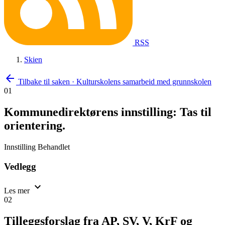
RSS
Skien
arrow_back
Tilbake til saken
·
Kulturskolens samarbeid med grunnskolen
01
Kommunedirektørens innstilling: Tas til
orientering.
Innstilling
Behandlet
Vedlegg
expand_more
Les mer
02
Tilleggsforslag fra AP, SV, V, KrF og