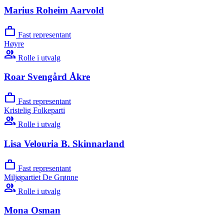
Marius Roheim Aarvold
work
Fast representant
Høyre
group
Rolle i utvalg
Roar Svengård Åkre
work
Fast representant
Kristelig Folkeparti
group
Rolle i utvalg
Lisa Velouria B. Skinnarland
work
Fast representant
Miljøpartiet De Grønne
group
Rolle i utvalg
Mona Osman