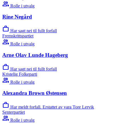
group
Rolle i utvalg
Rine Negård
work
Har sagt nei til fullt forfall
Fremskrittspartiet
group
Rolle i utvalg
Arne Olav Lunde Hageberg
work
Har sagt nei til fullt forfall
Kristelig Folkeparti
group
Rolle i utvalg
Alexandra Brown Østensen
work
Har meldt forfall. Erstattet av vara Tore Lervik
Senterpartiet
group
Rolle i utvalg