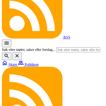
RSS
menu
Søk etter møter, saker eller forslag...
search
close
home
group
Skien
Politikere