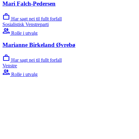
Mari Falch-Pedersen
work
Har sagt nei til fullt forfall
Sosialistisk Venstreparti
group
Rolle i utvalg
Marianne Birkeland Øvrebø
work
Har sagt nei til fullt forfall
Venstre
group
Rolle i utvalg