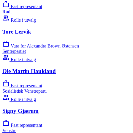
work
Fast representant
Rødt
group
Rolle i utvalg
Tore Lervik
work
Vara for Alexandra Brown Østensen
Senterpartiet
group
Rolle i utvalg
Ole Martin Haukland
work
Fast representant
Sosialistisk Venstreparti
group
Rolle i utvalg
Signy Gjærum
work
Fast representant
Venstre