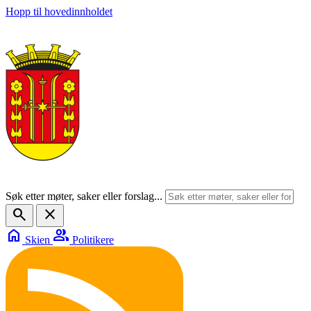
Hopp til hovedinnholdet
Søk etter møter, saker eller forslag...
search
close
home
group
Skien
Politikere