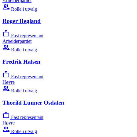
Arbeiderpartiet
group
Rolle i utvalg
Roger Hegland
work
Fast representant
Arbeiderpartiet
group
Rolle i utvalg
Fredrik Halsen
work
Fast representant
Høyre
group
Rolle i utvalg
Thorild Lunner Osdalen
work
Fast representant
Høyre
group
Rolle i utvalg