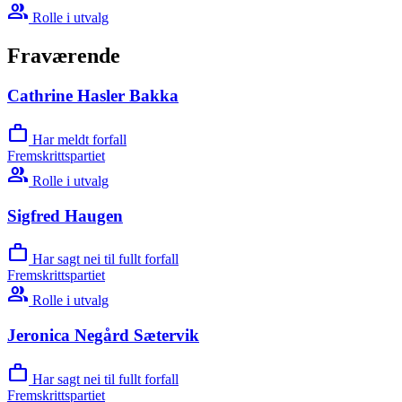
group
Rolle i utvalg
Fraværende
Cathrine Hasler Bakka
work
Har meldt forfall
Fremskrittspartiet
group
Rolle i utvalg
Sigfred Haugen
work
Har sagt nei til fullt forfall
Fremskrittspartiet
group
Rolle i utvalg
Jeronica Negård Sætervik
work
Har sagt nei til fullt forfall
Fremskrittspartiet