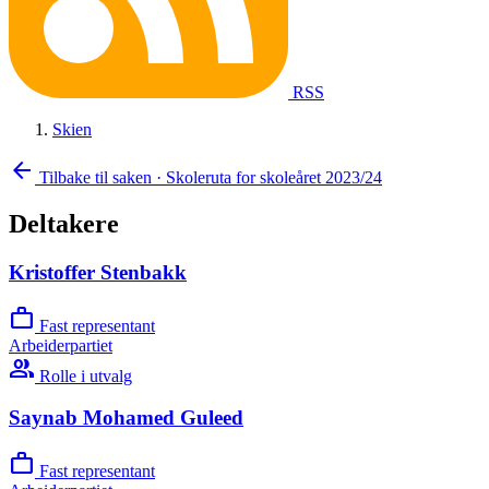
RSS
Skien
arrow_back
Tilbake til saken
·
Skoleruta for skoleåret 2023/24
Deltakere
Kristoffer Stenbakk
work
Fast representant
Arbeiderpartiet
group
Rolle i utvalg
Saynab Mohamed Guleed
work
Fast representant