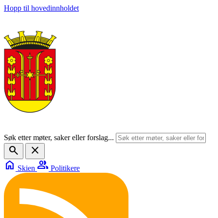
Hopp til hovedinnholdet
Søk etter møter, saker eller forslag...
search
close
home
group
Skien
Politikere