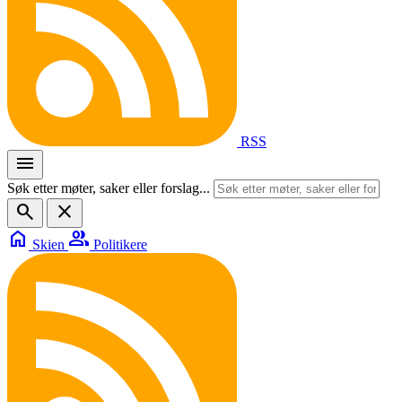
RSS
menu
Søk etter møter, saker eller forslag...
search
close
home
group
Skien
Politikere