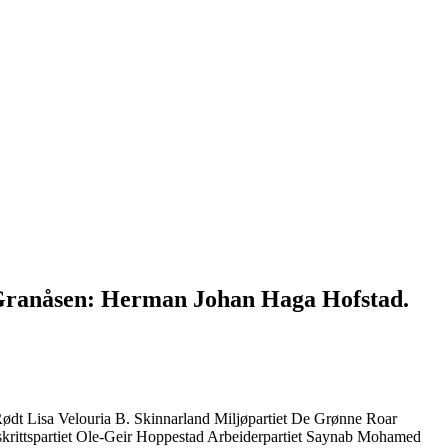
g Granåsen: Herman Johan Haga Hofstad.
Rødt
Lisa Velouria B. Skinnarland
Miljøpartiet De Grønne
Roar
krittspartiet
Ole-Geir Hoppestad
Arbeiderpartiet
Saynab Mohamed