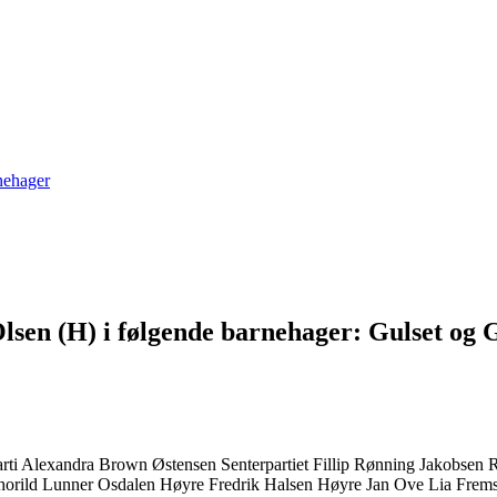
nehager
 Olsen (H) i følgende barnehager: Gulset o
arti
Alexandra Brown Østensen
Senterpartiet
Fillip Rønning Jakobsen
horild Lunner Osdalen
Høyre
Fredrik Halsen
Høyre
Jan Ove Lia
Frems