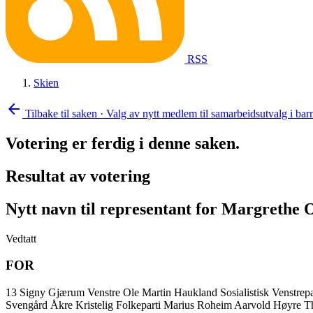
RSS
Skien
arrow_back
Tilbake til saken
·
Valg av nytt medlem til samarbeidsutvalg i bar
Votering er ferdig i denne saken.
Resultat av votering
Nytt navn til representant for Margrethe
Vedtatt
FOR
13
Signy Gjærum
Venstre
Ole Martin Haukland
Sosialistisk Venstrep
Svengård Åkre
Kristelig Folkeparti
Marius Roheim Aarvold
Høyre
T