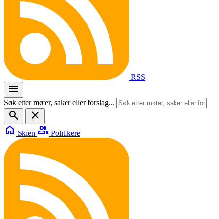
RSS
menu
Søk etter møter, saker eller forslag...
search
close
home
group
Skien
Politikere