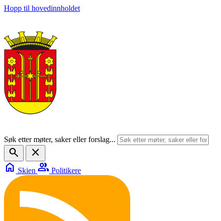
Hopp til hovedinnholdet
Søk etter møter, saker eller forslag...
search
close
home
group
Skien
Politikere