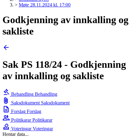
>
Møte 28.11.2024 kl. 17:00
Godkjenning av innkalling og
sakliste
arrow_back
Sak PS 118/24 - Godkjenning
av innkalling og sakliste
gavel
Behandling
Behandling
attach_file
Saksdokument
Saksdokument
description
Forslag
Forslag
group
Politikarar
Politikarar
how_to_vote
Voteringar
Voteringar
Hentar data...