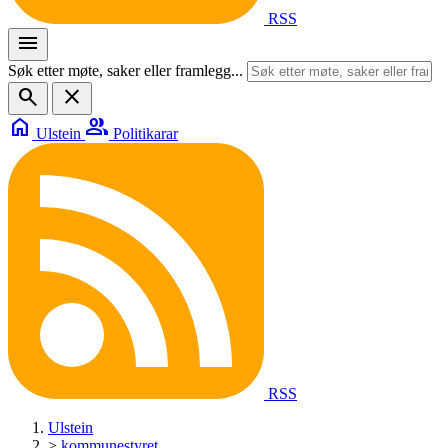
RSS
menu
Søk etter møte, saker eller framlegg...
search
close
home
group
Ulstein
Politikarar
RSS
Ulstein
>
kommunestyret