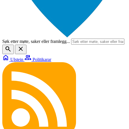
Søk etter møte, saker eller framlegg...
search
close
home
group
Ulstein
Politikarar