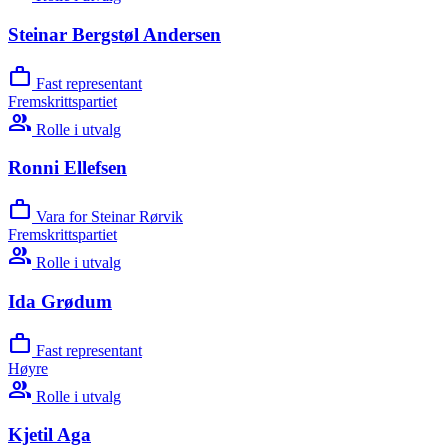
Steinar Bergstøl Andersen
work
Fast representant
Fremskrittspartiet
group
Rolle i utvalg
Ronni Ellefsen
work
Vara for Steinar Rørvik
Fremskrittspartiet
group
Rolle i utvalg
Ida Grødum
work
Fast representant
Høyre
group
Rolle i utvalg
Kjetil Aga