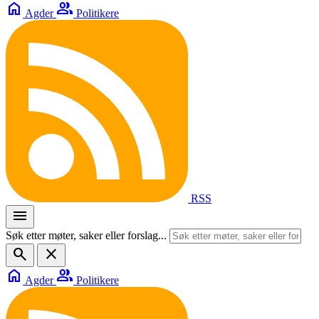
home
group
Agder
Politikere
RSS
menu
Søk etter møter, saker eller forslag...
search
close
home
group
Agder
Politikere