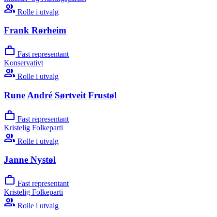
group
Rolle i utvalg
Frank Rørheim
work
Fast representant
Konservativt
group
Rolle i utvalg
Rune André Sørtveit Frustøl
work
Fast representant
Kristelig Folkeparti
group
Rolle i utvalg
Janne Nystøl
work
Fast representant
Kristelig Folkeparti
group
Rolle i utvalg