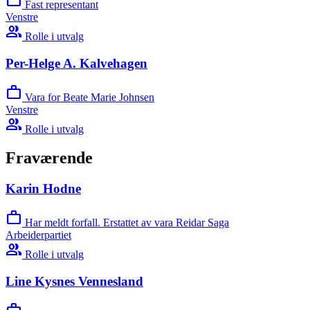
work
Fast representant
Venstre
group
Rolle i utvalg
Per-Helge A. Kalvehagen
work
Vara for Beate Marie Johnsen
Venstre
group
Rolle i utvalg
Fraværende
Karin Hodne
work
Har meldt forfall. Erstattet av vara Reidar Saga
Arbeiderpartiet
group
Rolle i utvalg
Line Kysnes Vennesland