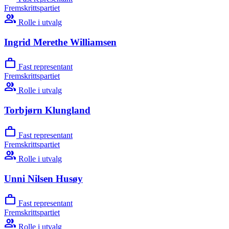
Fremskrittspartiet
group
Rolle i utvalg
Ingrid Merethe Williamsen
work
Fast representant
Fremskrittspartiet
group
Rolle i utvalg
Torbjørn Klungland
work
Fast representant
Fremskrittspartiet
group
Rolle i utvalg
Unni Nilsen Husøy
work
Fast representant
Fremskrittspartiet
group
Rolle i utvalg