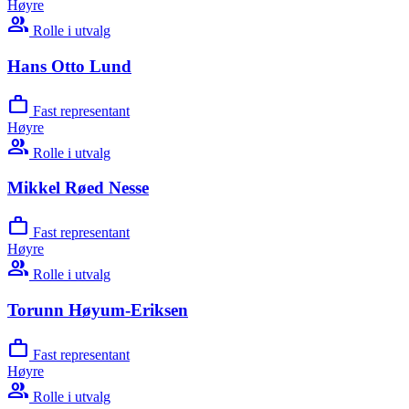
Høyre
group
Rolle i utvalg
Hans Otto Lund
work
Fast representant
Høyre
group
Rolle i utvalg
Mikkel Røed Nesse
work
Fast representant
Høyre
group
Rolle i utvalg
Torunn Høyum-Eriksen
work
Fast representant
Høyre
group
Rolle i utvalg