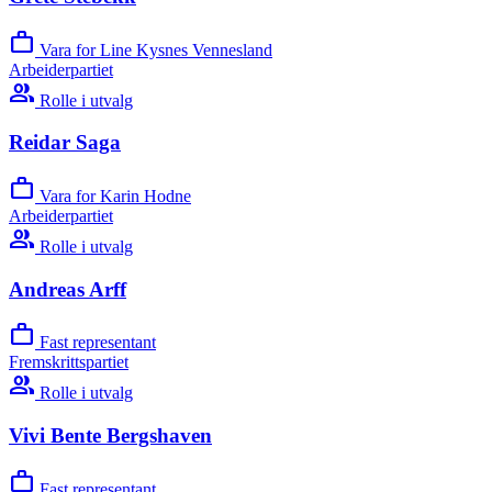
work
Vara for Line Kysnes Vennesland
Arbeiderpartiet
group
Rolle i utvalg
Reidar Saga
work
Vara for Karin Hodne
Arbeiderpartiet
group
Rolle i utvalg
Andreas Arff
work
Fast representant
Fremskrittspartiet
group
Rolle i utvalg
Vivi Bente Bergshaven
work
Fast representant