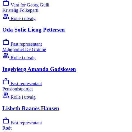
work
Vara for Georg Gulli
Kristelig Folkeparti
group
Rolle i utvalg
Oda Sofie Lieng Pettersen
work
Fast representant
Miljøpartiet De Grønne
group
Rolle i utvalg
Ingebjørg Amanda Godskesen
work
Fast representant
Pensjonistpartiet
group
Rolle i utvalg
Lisbeth Raanes Hansen
work
Fast representant
Rødt