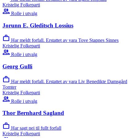
Kristelig Folkeparti
group
Rolle i utvalg
Jorunn E. Gleditsch Lossius
work
Har meldt forfall. Erstattet av vara Tove Stapnes Sinnes
Kristelig Folkeparti
group
Rolle i utvalg
Georg Gulli
work
Har meldt forfall. Erstattet av vara Liv Benedikte Damsgård
Tomter
Kristelig Folkeparti
group
Rolle i utvalg
Thor Bernhard Sagland
work
Har sagt nei til fullt forfall
Kristelig Folkeparti