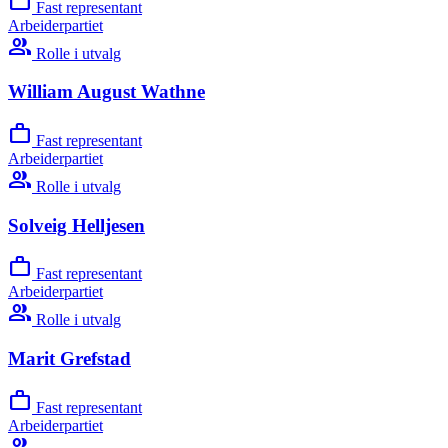
work
Fast representant
Arbeiderpartiet
group
Rolle i utvalg
William August Wathne
work
Fast representant
Arbeiderpartiet
group
Rolle i utvalg
Solveig Helljesen
work
Fast representant
Arbeiderpartiet
group
Rolle i utvalg
Marit Grefstad
work
Fast representant
Arbeiderpartiet
group