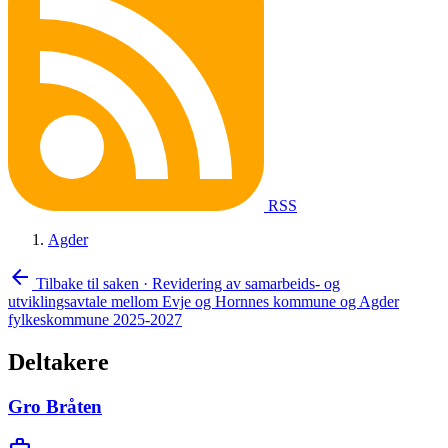
RSS
Agder
arrow_back
Tilbake til saken
·
Revidering av samarbeids- og
utviklingsavtale mellom Evje og Hornnes kommune og Agder
fylkeskommune 2025-2027
Deltakere
Gro Bråten