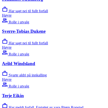
work
Har sagt nei til fullt forfall
Høyre
group
Rolle i utvalg
Sverre-Tobias Dukene
work
Har sagt nei til fullt forfall
Høyre
group
Rolle i utvalg
Arild Windsland
work
Svarte aldri på innkalling
Høyre
group
Rolle i utvalg
Terje Eikin
work
Har meldt forfall. Erstattet av vara Bjørn Ropstad