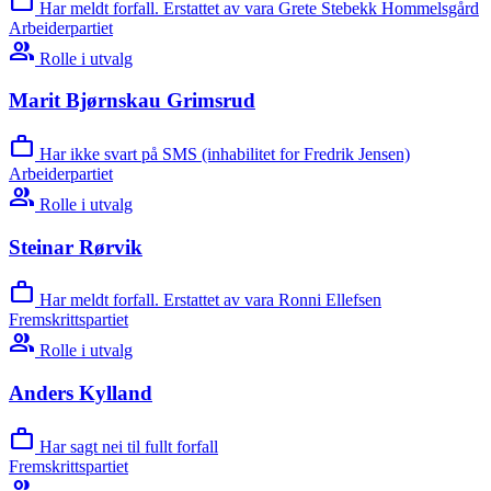
work
Har meldt forfall. Erstattet av vara Grete Stebekk Hommelsgård
Arbeiderpartiet
group
Rolle i utvalg
Marit Bjørnskau Grimsrud
work
Har ikke svart på SMS (inhabilitet for Fredrik Jensen)
Arbeiderpartiet
group
Rolle i utvalg
Steinar Rørvik
work
Har meldt forfall. Erstattet av vara Ronni Ellefsen
Fremskrittspartiet
group
Rolle i utvalg
Anders Kylland
work
Har sagt nei til fullt forfall
Fremskrittspartiet
group