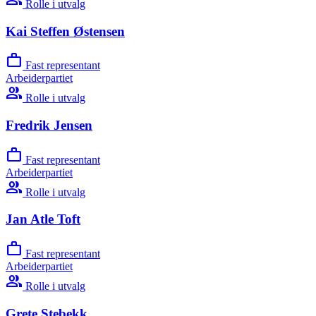
Rolle i utvalg
Kai Steffen Østensen
work
Fast representant
Arbeiderpartiet
group
Rolle i utvalg
Fredrik Jensen
work
Fast representant
Arbeiderpartiet
group
Rolle i utvalg
Jan Atle Toft
work
Fast representant
Arbeiderpartiet
group
Rolle i utvalg
Grete Stebekk