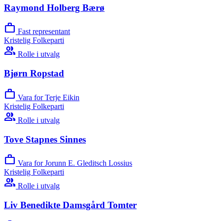
Raymond Holberg Bærø
work
Fast representant
Kristelig Folkeparti
group
Rolle i utvalg
Bjørn Ropstad
work
Vara for Terje Eikin
Kristelig Folkeparti
group
Rolle i utvalg
Tove Stapnes Sinnes
work
Vara for Jorunn E. Gleditsch Lossius
Kristelig Folkeparti
group
Rolle i utvalg
Liv Benedikte Damsgård Tomter