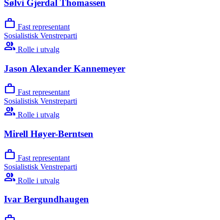
Sølvi Gjerdal Thomassen
work
Fast representant
Sosialistisk Venstreparti
group
Rolle i utvalg
Jason Alexander Kannemeyer
work
Fast representant
Sosialistisk Venstreparti
group
Rolle i utvalg
Mirell Høyer-Berntsen
work
Fast representant
Sosialistisk Venstreparti
group
Rolle i utvalg
Ivar Bergundhaugen