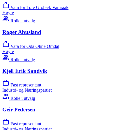
work
Vara for Tore Grobæk Vamraak
Høyre
group
Rolle i utvalg
Roger Abusland
work
Vara for Oda Oline Omdal
Høyre
group
Rolle i utvalg
Kjell Erik Sandvik
work
Fast representant
Industri- og Næringspartiet
group
Rolle i utvalg
Geir Pedersen
work
Fast representant
Industri- og Næringspartiet