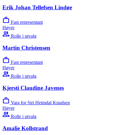
Erik Johan Tellefsen Lindøe
work
Fast representant
Høyre
group
Rolle i utvalg
Martin Christensen
work
Fast representant
Høyre
group
Rolle i utvalg
Kjersti Claudine Javenes
work
Vara for Siri Heimdal Knudsen
Høyre
group
Rolle i utvalg
Amalie Kollstrand