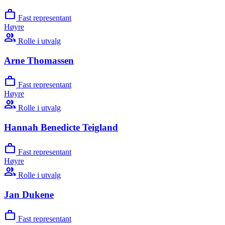
work
Fast representant
Høyre
group
Rolle i utvalg
Arne Thomassen
work
Fast representant
Høyre
group
Rolle i utvalg
Hannah Benedicte Teigland
work
Fast representant
Høyre
group
Rolle i utvalg
Jan Dukene
work
Fast representant