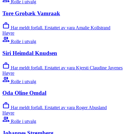
Rolle i utvalg
Tore Grobæk Vamraak
work
Har meldt forfall. Erstattet av vara Amalie Kollstrand
Høyre
group
Rolle i utvalg
Siri Heimdal Knudsen
work
Har meldt forfall. Erstattet av vara Kjersti Claudine Javenes
Høyre
group
Rolle i utvalg
Oda Oline Omdal
work
Har meldt forfall. Erstattet av vara Roger Abusland
Høyre
group
Rolle i utvalg
Johannes Strømberg