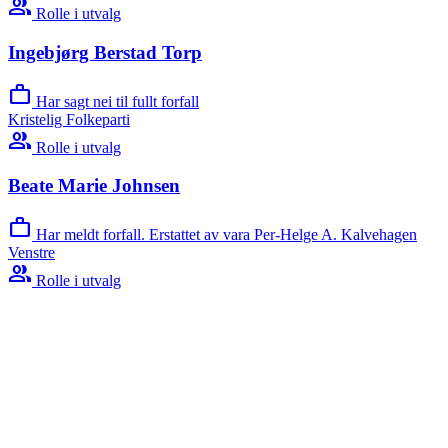
group
Rolle i utvalg
Ingebjørg Berstad Torp
work
Har sagt nei til fullt forfall
Kristelig Folkeparti
group
Rolle i utvalg
Beate Marie Johnsen
work
Har meldt forfall. Erstattet av vara Per-Helge A. Kalvehagen
Venstre
group
Rolle i utvalg