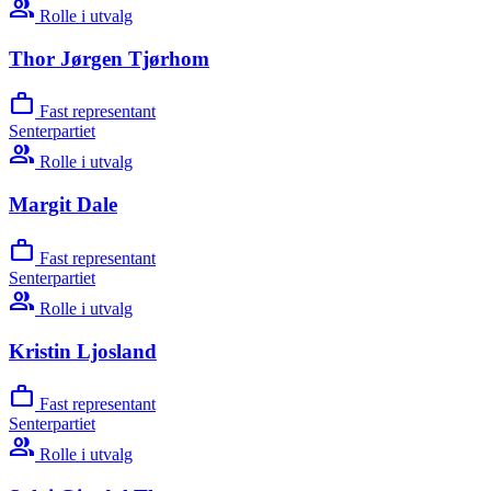
group
Rolle i utvalg
Thor Jørgen Tjørhom
work
Fast representant
Senterpartiet
group
Rolle i utvalg
Margit Dale
work
Fast representant
Senterpartiet
group
Rolle i utvalg
Kristin Ljosland
work
Fast representant
Senterpartiet
group
Rolle i utvalg