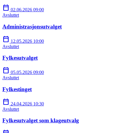
calendar_today
02.06.2026 09:00
Avsluttet
Administrasjonsutvalget
calendar_today
12.05.2026 10:00
Avsluttet
Fylkesutvalget
calendar_today
05.05.2026 09:00
Avsluttet
Fylkestinget
calendar_today
24.04.2026 10:30
Avsluttet
Fylkesutvalget som klageutvalg