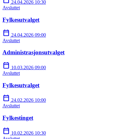
calendar_today
24.04.2026 10:30
Avsluttet
Fylkesutvalget
calendar_today
24.04.2026 09:00
Avsluttet
Administrasjonsutvalget
calendar_today
10.03.2026 09:00
Avsluttet
Fylkesutvalget
calendar_today
24.02.2026 10:00
Avsluttet
Fylkestinget
calendar_today
10.02.2026 10:30
Avsluttet