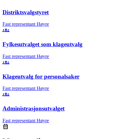
Distriktsvalgstyret
Fast representant
Høyre
groups
Fylkesutvalget som klageutvalg
Fast representant
Høyre
groups
Klageutvalg for personalsaker
Fast representant
Høyre
groups
Administrasjonsutvalget
Fast representant
Høyre
calendar_month