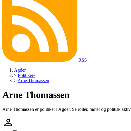
RSS
Agder
>
Politikere
>
Arne Thomassen
Arne Thomassen
Arne Thomassen er politiker i Agder. Se roller, møter og politisk aktivi
person