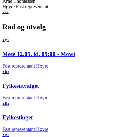
Arne Thomassen
Høyre
Fast representant
groups
Råd og utvalg
groups
Møte 12.05. kl. 09:00 - Mowi
Fast representant
Høyre
groups
Fylkesutvalget
Fast representant
Høyre
groups
Fylkestinget
Fast representant
Høyre
groups