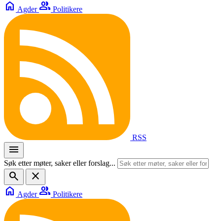
home
group
Agder
Politikere
RSS
menu
Søk etter møter, saker eller forslag...
search
close
home
group
Agder
Politikere