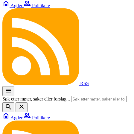
home
group
Agder
Politikere
RSS
menu
Søk etter møter, saker eller forslag...
search
close
home
group
Agder
Politikere