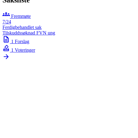
groups
Fremmøte
7/24
Ferdigbehandlet sak
Tilskuddssøknad FVN ung
description
1 Forslag
how_to_vote
1 Voteringer
arrow_forward