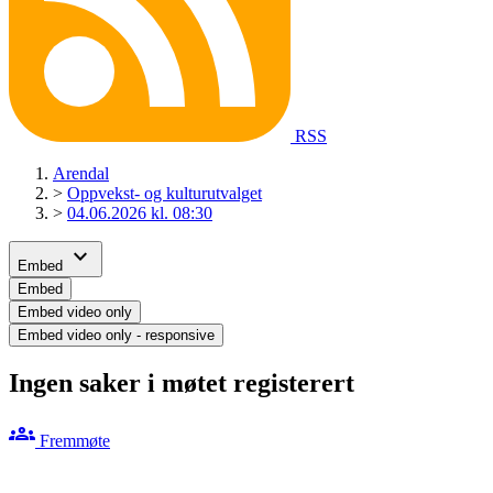
RSS
Arendal
>
Oppvekst- og kulturutvalget
>
04.06.2026 kl. 08:30
expand_more
Embed
Embed
Embed video only
Embed video only - responsive
Ingen saker i møtet registerert
groups
Fremmøte