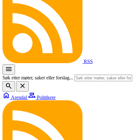
RSS
menu
Søk etter møter, saker eller forslag...
search
close
home
group
Arendal
Politikere