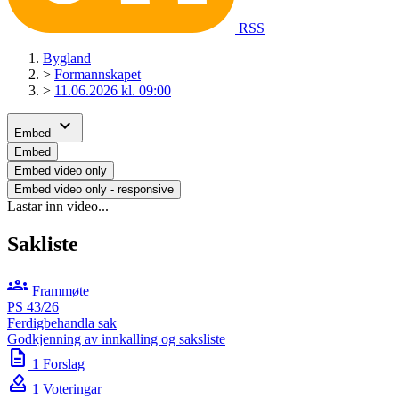
RSS
Bygland
>
Formannskapet
>
11.06.2026 kl. 09:00
expand_more
Embed
Embed
Embed video only
Embed video only - responsive
Lastar inn video...
Sakliste
groups
Frammøte
PS 43/26
Ferdigbehandla sak
Godkjenning av innkalling og saksliste
description
1 Forslag
how_to_vote
1 Voteringar