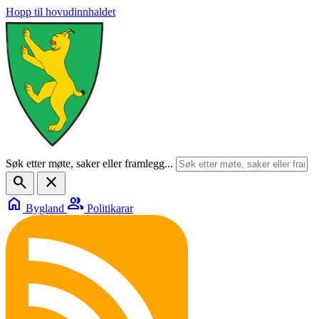
Hopp til hovudinnhaldet
Søk etter møte, saker eller framlegg...
search
close
home
group
Bygland
Politikarar