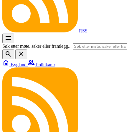
RSS
menu
Søk etter møte, saker eller framlegg...
search
close
home
group
Bygland
Politikarar