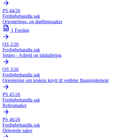
arrow_forward
PS 44/26
Ferdigbehandla sak
Orienterings- og drøftingssaker
description
1 Forslag
arrow_forward
OS 2/26
Ferdigbehandla sak
Setpro - Arbeid og inkludering
arrow_forward
OS 3/26
Ferdigbehandla sak
Orientering om praksis knytt til vedteke flaggreglement
arrow_forward
PS 45/26
Ferdigbehandla sak
Referatsaker
arrow_forward
PS 46/26
Ferdigbehandla sak
Delegerte saker
arrow_forward