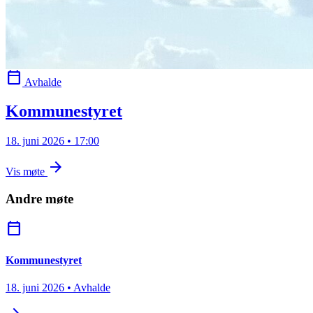
calendar_today
Avhalde
Kommunestyret
18. juni 2026 • 17:00
arrow_forward
Vis møte
Andre møte
calendar_today
Kommunestyret
18. juni 2026 • Avhalde