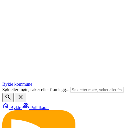
Bykle kommune
Søk etter møte, saker eller framlegg...
search
close
home
group
Bykle
Politikarar