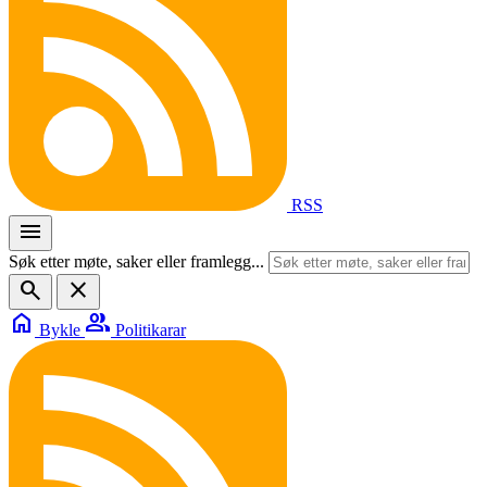
RSS
menu
Søk etter møte, saker eller framlegg...
search
close
home
group
Bykle
Politikarar