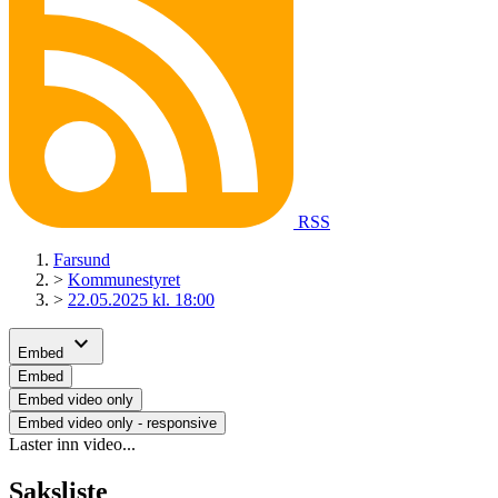
RSS
Farsund
>
Kommunestyret
>
22.05.2025 kl. 18:00
expand_more
Embed
Embed
Embed video only
Embed video only - responsive
Laster inn video...
Saksliste