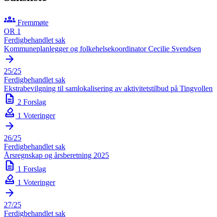
groups
Fremmøte
OR 1
Ferdigbehandlet sak
Kommuneplanlegger og folkehelsekoordinator Cecilie Svendsen
arrow_forward
25/25
Ferdigbehandlet sak
Ekstrabevilgning til samlokalisering av aktivitetstilbud på Tingvollen
description
2 Forslag
how_to_vote
1 Voteringer
arrow_forward
26/25
Ferdigbehandlet sak
Årsregnskap og årsberetning 2025
description
1 Forslag
how_to_vote
1 Voteringer
arrow_forward
27/25
Ferdigbehandlet sak