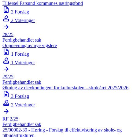
Tilførsel Farsund kommunes næringsfond
description
2 Forslag
how_to_vote
2 Voteringer
arrow_forward
28/25
Ferdigbehandlet sak
Oppnevning av nye vigslere
description
1 Forslag
how_to_vote
1 Voteringer
arrow_forward
29/25
Ferdigbehandlet sak
Økning av elevkontingent for kulturskolen – skoleåret 2025/2026
description
3 Forslag
how_to_vote
2 Voteringer
arrow_forward
RF 2/25
Ferdigbehandlet sak
25/00002-39 - Høring - Forslag til effektivisering av skole- og
tilbudsstrukturen