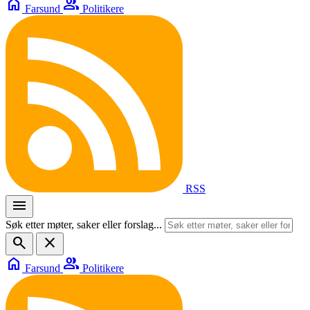
home
group
Farsund
Politikere
RSS
menu
Søk etter møter, saker eller forslag...
search
close
home
group
Farsund
Politikere