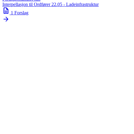
Interpellasjon til Ordfører 22.05 - Ladeinfrastruktur
description
1 Forslag
arrow_forward