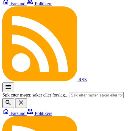
home
group
Farsund
Politikere
RSS
menu
Søk etter møter, saker eller forslag...
search
close
home
group
Farsund
Politikere