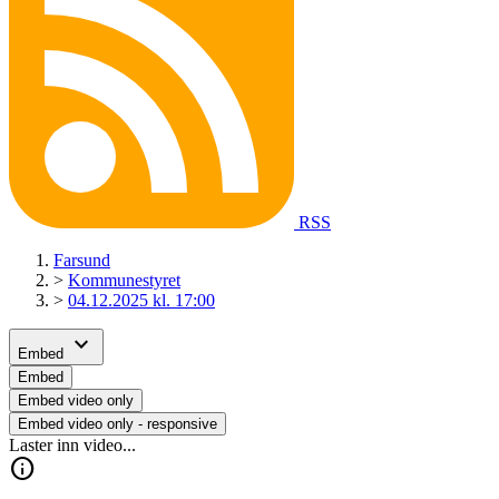
RSS
Farsund
>
Kommunestyret
>
04.12.2025 kl. 17:00
expand_more
Embed
Embed
Embed video only
Embed video only - responsive
Laster inn video...
info