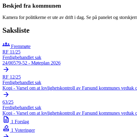
Beskjed fra kommunen
Kamera for politikerne er ute av drift i dag. Se på panelet og storskje
Saksliste
groups
Fremmøte
RF 11/25
Ferdigbehandlet sak
24/00579-52 - Møteplan 2026
arrow_forward
RF 12/25
Ferdigbehandlet sak
Kopi - Varsel om at lovlighetskontroll av Farsund kommunes vedtak 
arrow_forward
63/25
Ferdigbehandlet sak
Kopi - Varsel om at lovlighetskontroll av Farsund kommunes vedtak 
description
1 Forslag
how_to_vote
1 Voteringer
arrow_forward