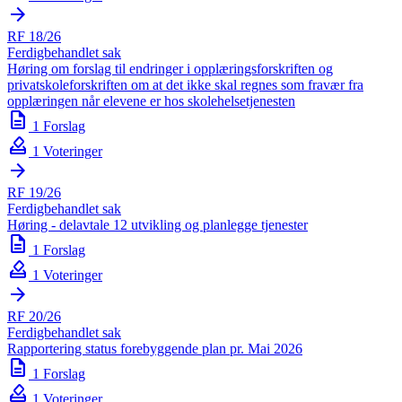
arrow_forward
RF 18/26
Ferdigbehandlet sak
Høring om forslag til endringer i opplæringsforskriften og
privatskoleforskriften om at det ikke skal regnes som fravær fra
opplæringen når elevene er hos skolehelsetjenesten
description
1 Forslag
how_to_vote
1 Voteringer
arrow_forward
RF 19/26
Ferdigbehandlet sak
Høring - delavtale 12 utvikling og planlegge tjenester
description
1 Forslag
how_to_vote
1 Voteringer
arrow_forward
RF 20/26
Ferdigbehandlet sak
Rapportering status forebyggende plan pr. Mai 2026
description
1 Forslag
how_to_vote
1 Voteringer