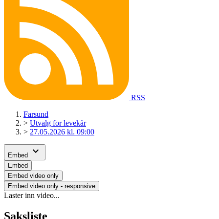
RSS
Farsund
>
Utvalg for levekår
>
27.05.2026 kl. 09:00
expand_more
Embed
Embed
Embed video only
Embed video only - responsive
Laster inn video...
Saksliste