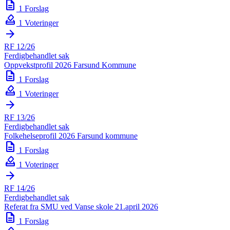
description
1 Forslag
how_to_vote
1 Voteringer
arrow_forward
RF 12/26
Ferdigbehandlet sak
Oppvekstprofil 2026 Farsund Kommune
description
1 Forslag
how_to_vote
1 Voteringer
arrow_forward
RF 13/26
Ferdigbehandlet sak
Folkehelseprofil 2026 Farsund kommune
description
1 Forslag
how_to_vote
1 Voteringer
arrow_forward
RF 14/26
Ferdigbehandlet sak
Referat fra SMU ved Vanse skole 21.april 2026
description
1 Forslag