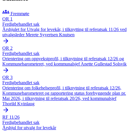
groups
Fremmøte
OR 1
Ferdigbehandlet sak
Årshjulet for Utvalg for levekår, i tilknytting til referatsak 11/26 ved
utvalgsleder Merete Syvertsen Knutsen
arrow_forward
OR 2
Ferdigbehandlet sak
Orientering om oppvekstprofil, i tilknytning til referatsak 12/26 og
Kommunebarometeret, ved kommunalsjef Anette Gullestad Solsvik
arrow_forward
OR 3
Ferdigbehandlet sak
Orientering om folkehelseprofil, i tilknytning til referatsak 12/26,
Kommunebarometeret og rapportering status forebyggende plan pr.
Mai 2026, i tilknytning til referatsak 20/26, ved kommunalsjef
Thorild Kvinlaug
arrow_forward
RF 11/26
Ferdigbehandlet sak
Årshjul for utvalg for levekår