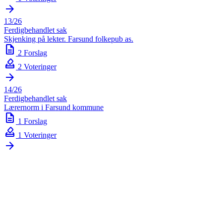
arrow_forward
13/26
Ferdigbehandlet sak
Skjenking på lekter. Farsund folkepub as.
description
2 Forslag
how_to_vote
2 Voteringer
arrow_forward
14/26
Ferdigbehandlet sak
Lærernorm i Farsund kommune
description
1 Forslag
how_to_vote
1 Voteringer
arrow_forward