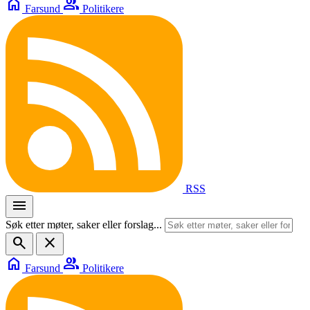
home
group
Farsund
Politikere
RSS
menu
Søk etter møter, saker eller forslag...
search
close
home
group
Farsund
Politikere