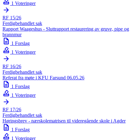
how_to_vote
1 Voteringer
arrow_forward
RF 15/26
Ferdigbehandlet sak
Rapport Waageshus - Sluttrapport restaurering av gruve, pipe og
brannmur
description
1 Forslag
how_to_vote
1 Voteringer
arrow_forward
RF 16/26
Ferdigbehandlet sak
Referat fra møte i KFU Farsund 06.05.26
description
1 Forslag
how_to_vote
1 Voteringer
arrow_forward
RF 17/26
Ferdigbehandlet sak
Høringsbrev - nærskolematrisen til videregående skole i Agder
description
1 Forslag
how_to_vote
1 Voteringer