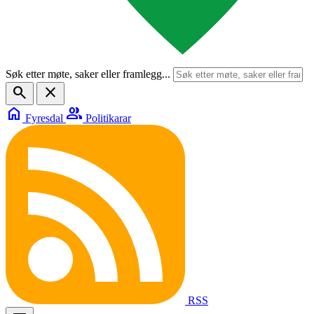
Søk etter møte, saker eller framlegg...
search
close
home
group
Fyresdal
Politikarar
RSS