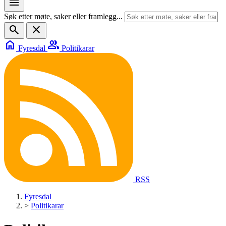
menu
Søk etter møte, saker eller framlegg...
search
close
home
group
Fyresdal
Politikarar
RSS
Fyresdal
>
Politikarar