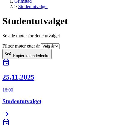
Grimstad
>
Studentutvalget
Studentutvalget
Se alle møter for dette utvalget
Filtrer møter etter år
link
Kopier kalenderlenke
event
25.11.2025
16:00
Studentutvalget
arrow_forward
event