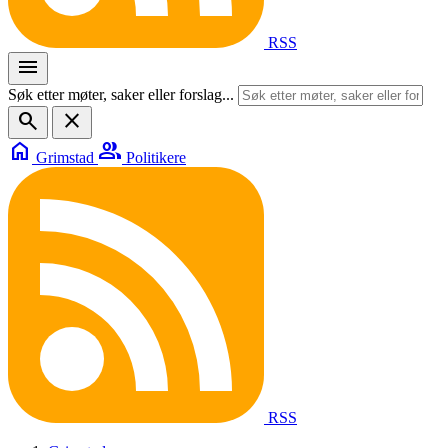
RSS
menu
Søk etter møter, saker eller forslag...
search
close
home
group
Grimstad
Politikere
RSS