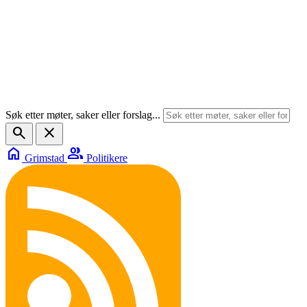
Søk etter møter, saker eller forslag...
search
close
home
group
Grimstad
Politikere