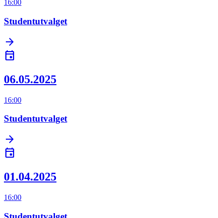
16:00
Studentutvalget
arrow_forward
event
06.05.2025
16:00
Studentutvalget
arrow_forward
event
01.04.2025
16:00
Studentutvalget